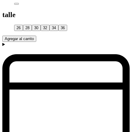
talle
26
28
30
32
34
36
Agregar al carrito